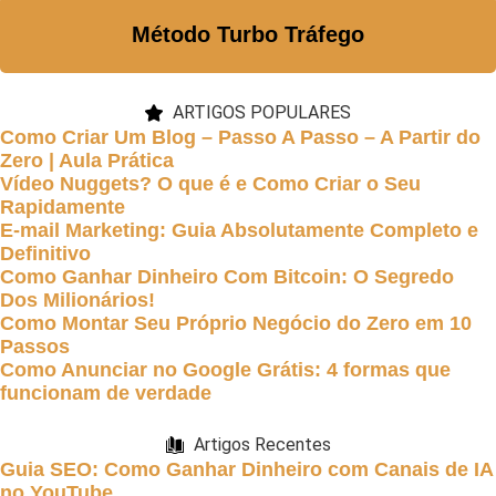
Método Turbo Tráfego
ARTIGOS POPULARES
Como Criar Um Blog – Passo A Passo – A Partir do
Zero | Aula Prática
Vídeo Nuggets? O que é e Como Criar o Seu
Rapidamente
E-mail Marketing: Guia Absolutamente Completo e
Definitivo
Como Ganhar Dinheiro Com Bitcoin: O Segredo
Dos Milionários!
Como Montar Seu Próprio Negócio do Zero em 10
Passos
Como Anunciar no Google Grátis: 4 formas que
funcionam de verdade
Artigos Recentes
Guia SEO: Como Ganhar Dinheiro com Canais de IA
no YouTube