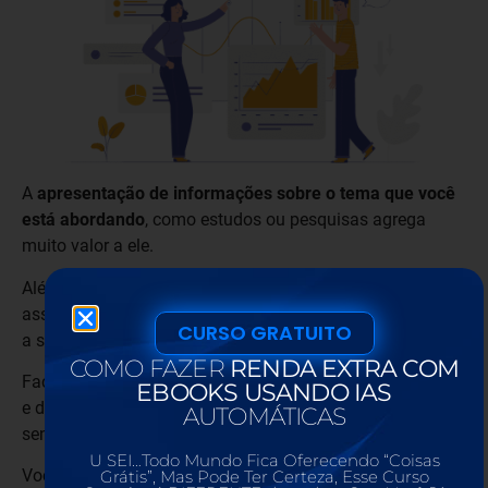
A
apresentação de informações sobre o tema que você
está abordando
, como estudos ou pesquisas agrega
muito valor a ele.
Além disso, aumenta a credibilidade e autoridade no
assunto do seu texto, fazendo com que o leitor leve mais
CURSO GRATUITO
a sério tudo que está sendo lido.
COMO FAZER
RENDA EXTRA COM
Faça uma pesquisa séria e correta sobre as porcentagens
EBOOKS USANDO IAS
e dados que vão ser informados, e que possam fazer
AUTOMÁTICAS
sentido ao conteúdo.
U SEI…Todo Mundo Fica Oferecendo “Coisas
Você também pode fazer uso de estatísticas de outras
Grátis”, Mas Pode Ter Certeza, Esse Curso