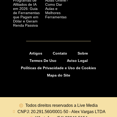
Programas de
Aulas Online?
Afiliados de IA
Como Dar
em 2026: Guia
Aulas e
de Ferramentas
Melhores
que Pagam em
Ferramentas
Dólar e Geram
Renda Passiva
Artigos
Contato
Sobre
Termos De Uso
Aviso Legal
Políticas de Privacidade e Uso de Cookies
Mapa do Site
Todos direitos reservados a Live Media
CNPJ: 20.291.560/0001-50 - Alex Vargas LTDA