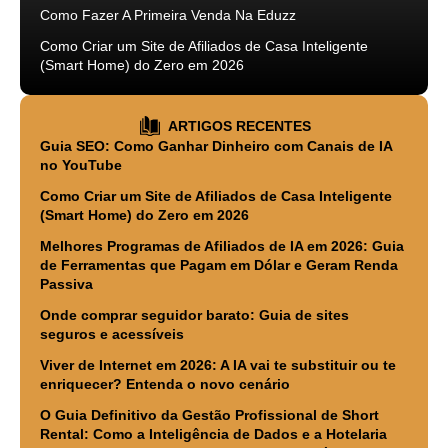
Como Fazer A Primeira Venda Na Eduzz
Como Criar um Site de Afiliados de Casa Inteligente
(Smart Home) do Zero em 2026
ARTIGOS RECENTES
Guia SEO: Como Ganhar Dinheiro com Canais de IA
no YouTube
Como Criar um Site de Afiliados de Casa Inteligente
(Smart Home) do Zero em 2026
Melhores Programas de Afiliados de IA em 2026: Guia
de Ferramentas que Pagam em Dólar e Geram Renda
Passiva
Onde comprar seguidor barato: Guia de sites
seguros e acessíveis
Viver de Internet em 2026: A IA vai te substituir ou te
enriquecer? Entenda o novo cenário
O Guia Definitivo da Gestão Profissional de Short
Rental: Como a Inteligência de Dados e a Hotelaria