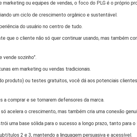
marketing ou equipes de vendas, o foco do PLG é o próprio pr
criando um ciclo de crescimento orgânico e sustentável.
riência do usuário no centro de tudo.
nte que o cliente não só quer continuar usando, mas também c
e vende sozinho”.
tunas em marketing ou vendas tradicionais.
do produto) ou testes gratuitos, você dá aos potenciais client
sos a comprar e se tornarem defensores da marca.
 só acelera o crescimento, mas também cria uma conexão genuín
strói uma base sólida para o sucesso a longo prazo, tanto para 
btítulos 2 e 3, mantendo a linguagem persuasiva e acessível.