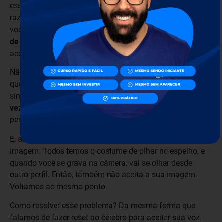
essa voz que é interna, não externa. Por essa mesma
razão, quando vejo os seus primeiros vídeos e escuto,
você
perceberá como algo estranho a seu próprio tono
de voz
e é provável que até tenha dificuldade para se
acostumar.
Não se preocupe, porque é um efeito totalmente natural
que acontece com todos nós e que é resolvido
simplesmente com ouvir mais vezes sua voz.
Olhe várias
vezes esses vídeos
e vai se acostumar a sua voz e não
perceberá mais essa sensação, talvez desagradável.
E, ainda que não acredite, passa algo parecido com sua
imagem. Todos temos o costume de olhar no espelho, e
quando você se grava na câmera, vai se olhar desde
outro perfil. Então, também não aceita a sua imagem.
Voltamos ao mesmo ponto.
Como resolver esse problema? Da mesma forma que
falamos de fazer reset ao cérebro para aceitar sua voz.