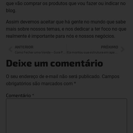
que vão comprar os produtos que vou fazer ou indicar no
blog.
Assim devemos aceitar que há gente no mundo que sabe
mais sobre nossos temas, e nos dedicar a ter foco no que
realmente é importante para nós e nossos negócios.
ANTERIOR
PRÓXIMO
Como Fechar uma Venda – Guia Prático
Ela montou sua estrutura em apenas 30 dias, com 60 estava vendendo e com 6 meses já era gerente Afiliada – Camila Guimarães
Deixe um comentário
O seu endereço de e-mail não será publicado.
Campos
obrigatórios são marcados com
*
Comentário
*