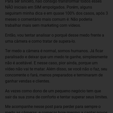
Para ser sincero, não consigo transformar todos esses
NÃO iniciais em SIM empolgados. Porém, alguns
seguiram minha dica e em quase 100% dos casos, após 3
meses o comentário mais comum é: Não poderia
trabalhar mais sem marketing com vídeos.
Então, vou tentar analisar o porquê desse medo frente a
uma câmera e como tratar de supera-lo.
Ter medo a câmera é normal, somos humanos. Já ficar
paralisado e deixar que um medo te ganhe, simplesmente
não é aceitável. E nesse caso, pior ainda, porque um
vídeo não vai te matar. Além disso, se você não o faz, seu
concorrente o fará, menos preparados e terminaram de
ganhar vendas e clientes.
As vezes como dono de um pequeno negócio tem que
sair da sua zona de conforto e tentar superar seus limites.
Me acompanhe nesse post para perder para sempre o
medo as câmeras, e começar hoje mesmo a captar novos