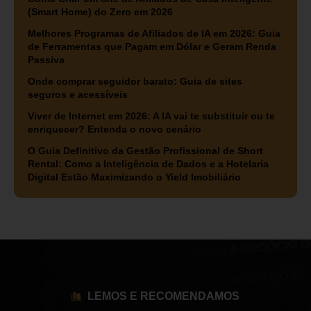
(Smart Home) do Zero em 2026
Melhores Programas de Afiliados de IA em 2026: Guia
de Ferramentas que Pagam em Dólar e Geram Renda
Passiva
Onde comprar seguidor barato: Guia de sites
seguros e acessíveis
Viver de Internet em 2026: A IA vai te substituir ou te
enriquecer? Entenda o novo cenário
O Guia Definitivo da Gestão Profissional de Short
Rental: Como a Inteligência de Dados e a Hotelaria
Digital Estão Maximizando o Yield Imobiliário
LEMOS E RECOMENDAMOS