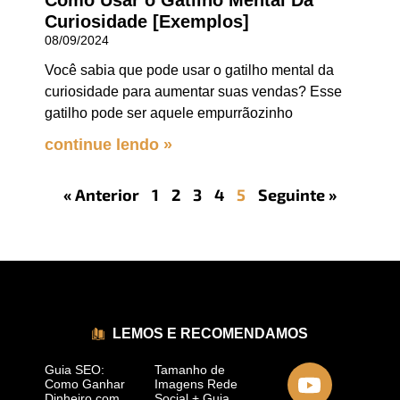
Como Usar o Gatilho Mental Da
Curiosidade [Exemplos]
08/09/2024
Você sabia que pode usar o gatilho mental da
curiosidade para aumentar suas vendas? Esse
gatilho pode ser aquele empurrãozinho
continue lendo »
« Anterior
1
2
3
4
5
Seguinte »
LEMOS E RECOMENDAMOS
Guia SEO:
Tamanho de
Como Ganhar
Imagens Rede
Dinheiro com
Social + Guia