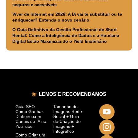
seguros e acessíveis
Viver de Internet em 2026: A IA vai te substituir ou te
enriquecer? Entenda o novo cenário
O Guia Definitivo da Gestão Profissional de Short
Rental: Como a Inteligência de Dados e a Hotelaria
Digital Estão Maximizando o Yield Imobiliário
LEMOS E RECOMENDAMOS
Guia SEO:
Tamanho de
Como Ganhar
Imagens Rede
Dinheiro com
Social + Guia
Canais de IA no
de Criação de
YouTube
Imagens +
Infográfico
Como Criar um