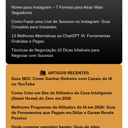
Nome para Instagram – 7 Formas para Atrair Mais
Seguidores
Como Fazer uma Live de Sucesso no Instagram: Guia
Completo para Iniciantes
13 Melhores Alternativas ao ChatGPT IA: Ferramentas
Gratuitas e Pagas
Técnicas de Negociação:10 Dicas Infalíveis para
Negociar com Sucesso
ARTIGOS RECENTES
Guia SEO: Como Ganhar Dinheiro com Canais de IA
no YouTube
Como Criar um Site de Afiliados de Casa Inteligente
(Smart Home) do Zero em 2026
Melhores Programas de Afiliados de IA em 2026: Guia
de Ferramentas que Pagam em Dólar e Geram Renda
Passiva
Onde comprar seguidor barato: Guia de sites