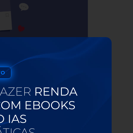
 da porta de entrada do seu perfil no Instagram,
mais tempo, aumentando as chances de te seguir
TO
 e, possivelmente, vai gerar clientes, caso
FAZER
RENDA
.
ão permanece por mais que alguns segundos.
COM EBOOKS
 visitante se sentirá atraído, vai rolar para
 IAS
icações.
TICAS
r o engajamento constante dos seus