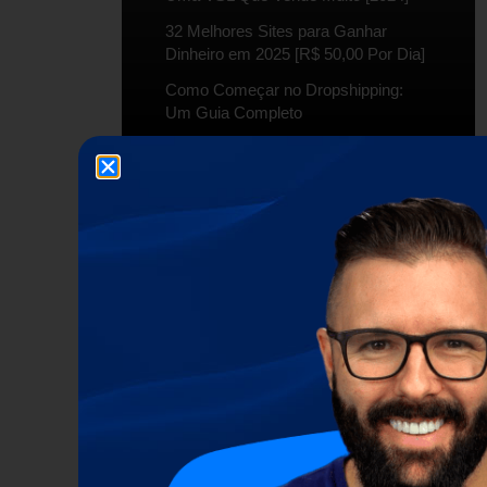
32 Melhores Sites para Ganhar
Dinheiro em 2025 [R$ 50,00 Por Dia]
Como Começar no Dropshipping:
Um Guia Completo
ARTIGOS RECENTES
Guia SEO: Como Ganhar Dinheiro
com Canais de IA no YouTube
Como Criar um Site de Afiliados de
Casa Inteligente (Smart Home) do
Zero em 2026
Melhores Programas de Afiliados
de IA em 2026: Guia de
Ferramentas que Pagam em Dólar
e Geram Renda Passiva