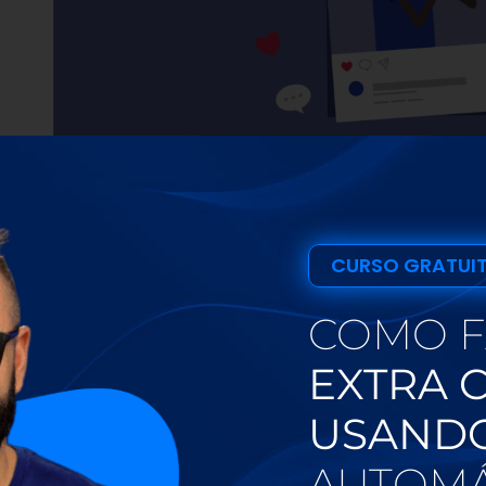
quanto à sua Biografia
O feed é tão importante
, ele faz parte
por isso, se você deseja que o visitante permaneça nele por 
e se engajar, o seu feed precisa estar organizado.
CURSO GRATUI
aumentará o número de seguidores
Com isso, você
engajados
COMO 
você use o Instagram para promover algum produto ou serviço
Se o visitante encontra um feed bagunçado e confuso, ele n
EXTRA 
Mas, se o seu feed estiver organizado, visivelmente agradável, o
USANDO
baixo e voltará ao seu perfil sempre que você fizer novas publ
AUTOMÁ
Além disso,
com um feed organizado, as chances de aumenta