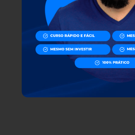
Onde comprar seguidor barato:
Guia de sites seguros e acessíveis
Viver de Internet em 2026: A IA vai
te substituir ou te enriquecer?
Entenda o novo cenário
O Guia Definitivo da Gestão
Profissional de Short Rental:
Como a Inteligência de Dados e a
Hotelaria Digital Estão
Maximizando o Yield Imobiliário