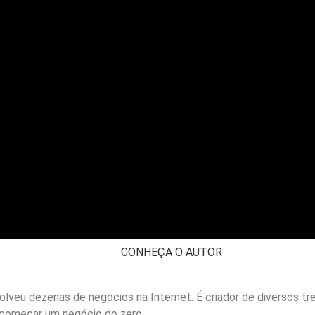
CONHEÇA O AUTOR
olveu dezenas de negócios na Internet. É criador de diversos t
 começar um negócio do zero.