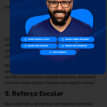
Você pode fazer diferentes tipos de marmitas como:
Marmita
fit
;
Vegetariana;
Vegana;
Low carb…
Se for possível, você pode fazer também o serviço de
entrega, sem cobrar nada por isso, para maior
comodidade do seu cliente e para se diferenciar da
concorrência.
Nessa ideia, você também pode começar com poucas
opções, escolher apenas um desses tipos de marmita que
eu citei e, conforme for surgindo demanda, reinvestir o
lucro em outras opções, fazendo seu negócio crescer.
9. Reforço Escolar
Mais uma forma de começar um negócio investindo