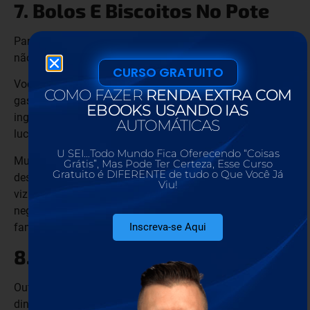
7. Bolos E Biscoitos No Pote
Para essa ideia, você vai precisar investir dinheiro, porém,
não é muito.
CURSO GRATUITO
Você pode começar com poucas opções, sem precisar
COMO FAZER
RENDA EXTRA COM
gastar com muitos ingredientes, comprar os materiais e
EBOOKS USANDO IAS
ingredientes necessários para começar e reinvestir o
AUTOMÁTICAS
lucro, nesse início.
U SEI…Todo Mundo Fica Oferecendo “Coisas
Muita gente começa um negócio desse tipo de forma
Grátis”, Mas Pode Ter Certeza, Esse Curso
Gratuito é DIFERENTE de tudo o Que Você Já
despretensiosa, vendendo na faculdade, no trabalho, na
Viu!
vizinhança, para os amigos e familiares e faz desse
negócio sua principal fonte de renda, envolvendo toda a
Inscreva-se Aqui
família.
8. Marmita Congelada
Outro negócio que você pode começar com pouco
dinheiro é fazer marmita congelada para vender.