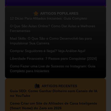
ARTIGOS POPULARES
12 Dicas Para Afiliados Iniciantes: Guia Completo
O Que São Aulas Online? Como Dar Aulas e Melhores
Ferramentas
Mad Skills: O Que São e Como Desenvolvê-las para
Impulsionar Sua Carreira
Comprar Seguidores é Ilegal? Veja Análise Aqui!
Liberdade Financeira: 7 Passos para Conquistar [2024]
Como Fazer uma Live de Sucesso no Instagram: Guia
Completo para Iniciantes
ARTIGOS RECENTES
Guia SEO: Como Ganhar Dinheiro com Canais de IA
no YouTube
Como Criar um Site de Afiliados de Casa Inteligente
(Smart Home) do Zero em 2026