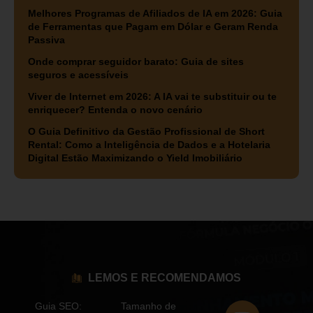
Melhores Programas de Afiliados de IA em 2026: Guia
de Ferramentas que Pagam em Dólar e Geram Renda
Passiva
Onde comprar seguidor barato: Guia de sites
seguros e acessíveis
Viver de Internet em 2026: A IA vai te substituir ou te
enriquecer? Entenda o novo cenário
O Guia Definitivo da Gestão Profissional de Short
Rental: Como a Inteligência de Dados e a Hotelaria
Digital Estão Maximizando o Yield Imobiliário
LEMOS E RECOMENDAMOS
Guia SEO:
Tamanho de