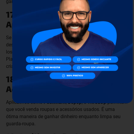
ganhar dinheiro.
17. Desenvolvimento de
Aplicativos e Jogos
Se você tem habilidades em programação, pode
desenvolver seus próprios aplicativos ou jogos e vendê-
los em lojas como a
Google Play
e a
App Store
.
Plataformas como
Unity
e
Unreal Engine
facilitam a
criação de jogos.
18. Revenda de Roupas e
Acessórios
Aplicativos como
Poshmark
,
Depop
, e
ThredUp
permitem
que você venda roupas e acessórios usados. É uma
ótima maneira de ganhar dinheiro enquanto limpa seu
guarda-roupa.