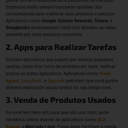
ganhe dinheiro respondendo a pesquisas de mercado.
Empresas estão sempre buscando opiniões dos
consumidores para melhorar seus produtos e serviços.
Aplicativos como
Google Opinion Rewards
,
Toluna
, e
Swagbucks
recompensam você com dinheiro ou vales-
presente por cada pesquisa concluída.
2. Apps para Realizar Tarefas
Existem aplicativos que pagam por realizar pequenas
tarefas, como tirar fotos de produtos em lojas, verificar
Field
preços ou testar aplicativos. Aplicativos como
Agent
,
EasyShift
Gigwalk
, e
permitem que você ganhe
dinheiro realizando essas tarefas no seu tempo livre.
3. Venda de Produtos Usados
Se você tem itens em casa que não usa mais, pode
OLX
,
vendê-los online através de aplicativos como
Enjoei
,
e
Mercado Livre
. Esses apps facilitam a venda