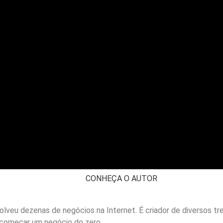
CONHEÇA O AUTOR
olveu dezenas de negócios na Internet. É criador de diversos t
 começar um negócio do zero.