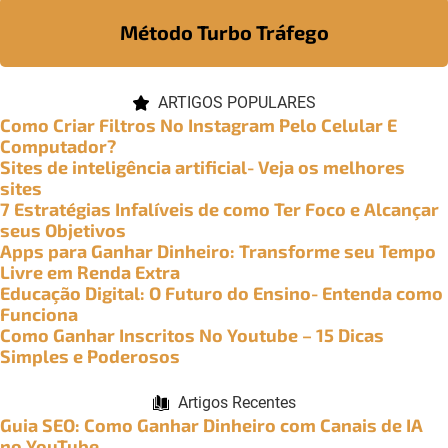
Método Turbo Tráfego
ARTIGOS POPULARES
Como Criar Filtros No Instagram Pelo Celular E
Computador?
Sites de inteligência artificial- Veja os melhores
sites
7 Estratégias Infalíveis de como Ter Foco e Alcançar
seus Objetivos
Apps para Ganhar Dinheiro: Transforme seu Tempo
Livre em Renda Extra
Educação Digital: O Futuro do Ensino- Entenda como
Funciona
Como Ganhar Inscritos No Youtube – 15 Dicas
Simples e Poderosos
Artigos Recentes
Guia SEO: Como Ganhar Dinheiro com Canais de IA
no YouTube