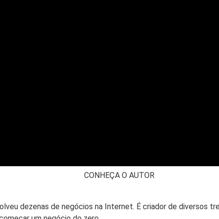
CONHEÇA O AUTOR
olveu dezenas de negócios na Internet. É criador de diversos t
 começar um negócio do zero.