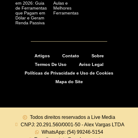
em 2026: Guia
Aulas e
de Ferramentas
Melhores
que Pagam em
Ferramentas
Dólar e Geram
Renda Passiva
Artigos
Contato
Sobre
Termos De Uso
Aviso Legal
Políticas de Privacidade e Uso de Cookies
Mapa do Site
Todos direitos reservados a Live Media
CNPJ: 20.291.560/0001-50 - Alex Vargas LTDA
WhatsApp: (54) 99246-5154