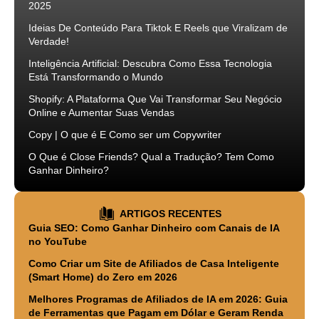
2025
Ideias De Conteúdo Para Tiktok E Reels que Viralizam de
Verdade!
Inteligência Artificial: Descubra Como Essa Tecnologia
Está Transformando o Mundo
Shopify: A Plataforma Que Vai Transformar Seu Negócio
Online e Aumentar Suas Vendas
Copy | O que é E Como ser um Copywriter
O Que é Close Friends? Qual a Tradução? Tem Como
Ganhar Dinheiro?
ARTIGOS RECENTES
Guia SEO: Como Ganhar Dinheiro com Canais de IA
no YouTube
Como Criar um Site de Afiliados de Casa Inteligente
(Smart Home) do Zero em 2026
Melhores Programas de Afiliados de IA em 2026: Guia
de Ferramentas que Pagam em Dólar e Geram Renda