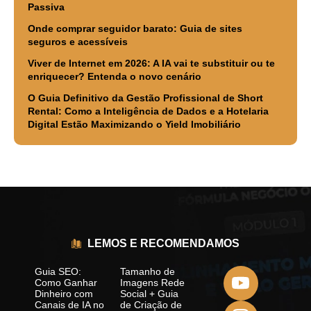
Passiva
Onde comprar seguidor barato: Guia de sites
seguros e acessíveis
Viver de Internet em 2026: A IA vai te substituir ou te
enriquecer? Entenda o novo cenário
O Guia Definitivo da Gestão Profissional de Short
Rental: Como a Inteligência de Dados e a Hotelaria
Digital Estão Maximizando o Yield Imobiliário
LEMOS E RECOMENDAMOS
Guia SEO:
Tamanho de
Como Ganhar
Imagens Rede
Dinheiro com
Social + Guia
Canais de IA no
de Criação de