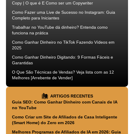
Copy | O que é E Como ser um Copywriter
Como Fazer uma Live de Sucesso no Instagram: Guia
Completo para Iniciantes
Trabalhar no YouTube dá dinheiro? Entenda como
funciona na prática
Como Ganhar Dinheiro no TikTok Fazendo Vídeos em
2025
Como Ganhar Dinheiro Digitando: 9 Formas Fáceis e
Garantidas
O Que São Técnicas de Vendas? Veja lista com as 12
Melhores [Arrebente de Vender]
ARTIGOS RECENTES
Guia SEO: Como Ganhar Dinheiro com Canais de IA
no YouTube
Como Criar um Site de Afiliados de Casa Inteligente
(Smart Home) do Zero em 2026
Melhores Programas de Afiliados de IA em 2026: Guia