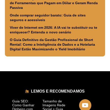
de Ferramentas que Pagam em Dólar e Geram Renda
Passiva
Onde comprar seguidor barato: Guia de sites
seguros e acessíveis
Viver de Internet em 2026: A IA vai te substituir ou te
enriquecer? Entenda o novo cenário
O Guia Definitivo da Gestão Profissional de Short
Rental: Como a Inteligência de Dados e a Hotelaria
Digital Estão Maximizando o Yield Imobiliário
LEMOS E RECOMENDAMOS
Guia SEO:
Tamanho de
Como Ganhar
Imagens Rede
Dinheiro com
Social + Guia