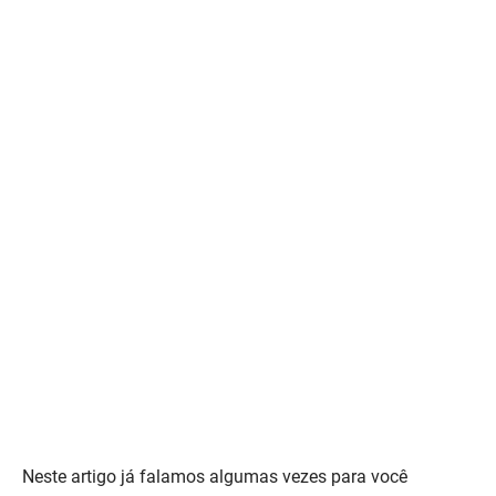
Em relação ao fundo do vídeo, use uma decoração de
quadrinhos, um sofá ou até uma parede lisa.
Porém, faça um conteúdo de qualidade, com boa
imagem, ótimo som e que causa surpresa em sua
audiência.
Caso contrário, ela não voltará para assistir aos próximos
vídeos.
10. TENHA O SEU JEITO
Neste artigo já falamos algumas vezes para você
descobrir novas ideias de
analisar a concorrência para
conteúdo
.
Porém, não leve tão a sério essa dica. Aqui, estamos