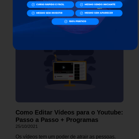
aprender como fazer vídeo review. Não
continue lendo »
Como Editar Vídeos para o Youtube:
Passo a Passo + Programas
25/10/2021
Os vídeos tem um poder de atrair as pessoas.