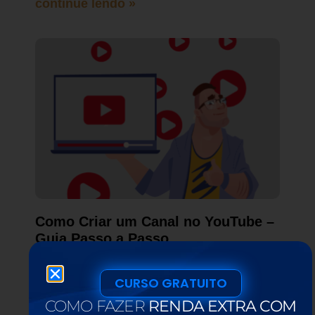
continue lendo »
Como Criar um Canal no YouTube –
Guia Passo a Passo
19/06/2024
Quer aprender como criar um canal no
CURSO GRATUITO
YouTube para ganhar dinheiro com o seu
COMO FAZER
RENDA EXTRA COM
negócio online? Ganhar dinheiro com um canal