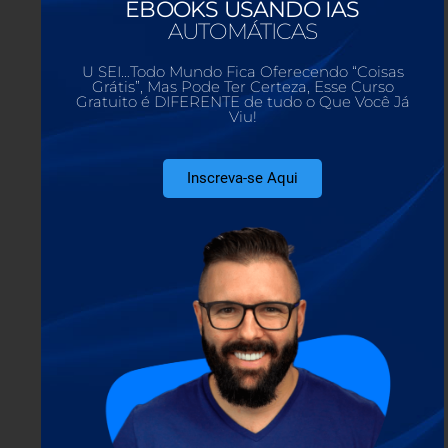
EBOOKS USANDO IAS
AUTOMÁTICAS
continue lendo »
U SEI…Todo Mundo Fica Oferecendo “Coisas
Grátis”, Mas Pode Ter Certeza, Esse Curso
Gratuito é DIFERENTE de tudo o Que Você Já
Viu!
Inscreva-se Aqui
Como Fazer Vídeo Review: 5 Passos
para Vender Rápido
14/01/2022
Você ainda não conseguiu fazer a primeira
venda como afiliado digital? Então você precisa