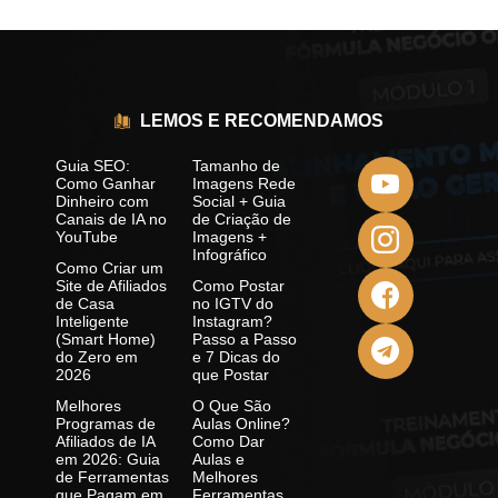
LEMOS E RECOMENDAMOS
Guia SEO:
Tamanho de
Como Ganhar
Imagens Rede
Dinheiro com
Social + Guia
Canais de IA no
de Criação de
YouTube
Imagens +
Infográfico
Como Criar um
Site de Afiliados
Como Postar
de Casa
no IGTV do
Inteligente
Instagram?
(Smart Home)
Passo a Passo
do Zero em
e 7 Dicas do
2026
que Postar
Melhores
O Que São
Programas de
Aulas Online?
Afiliados de IA
Como Dar
em 2026: Guia
Aulas e
de Ferramentas
Melhores
que Pagam em
Ferramentas